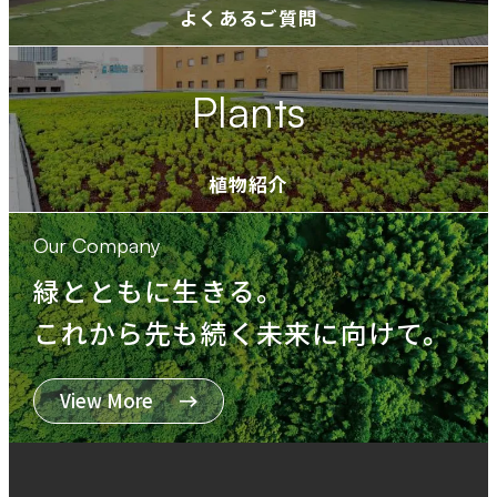
ウ
よくあるご質問
で
開
Plants
き
ま
す
植物紹介
Our Company
緑とともに生きる。
これから先も続く未来に向けて。
View More