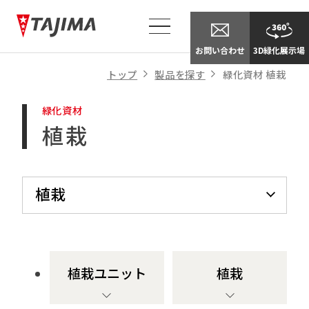
別
ウ
イ
お問い合わせ
3D緑化展示場
ン
ド
トップ
製品を探す
緑化資材 植栽
ウ
で
緑化資材
開
き
植栽
ま
す
植栽
植栽基盤
植栽見切材
植栽ユニット
植栽
自動灌水