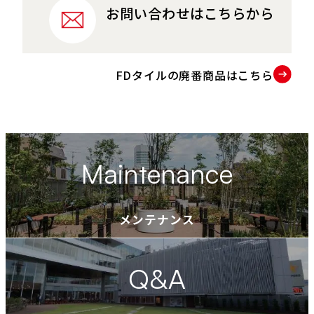
お問い合わせはこちらから
FDタイルの廃番商品はこちら
P
D
F
資
Maintenance
料
を
別
メンテナンス
ウ
イ
Q&A
ン
ド