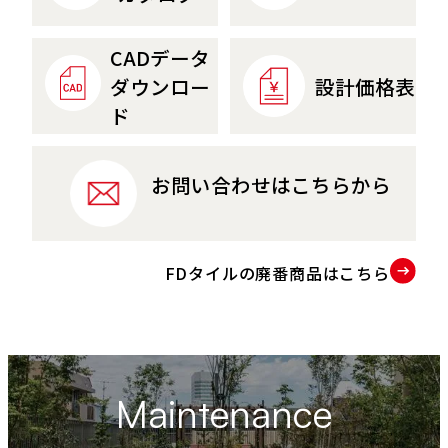
CADデータ
設計価格表
ダウンロー
ド
お問い合わせはこちらから
FDタイルの廃番商品はこちら
P
D
F
資
Maintenance
料
を