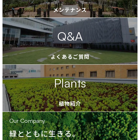
別
メンテナンス
ウ
イ
Q&A
ン
ド
ウ
よくあるご質問
で
開
Plants
き
ま
す
植物紹介
Our Company
緑とともに生きる。