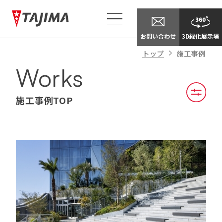
別
ウ
イ
お問い合わせ
3D緑化展示場
ン
ド
トップ
施工事例
ウ
Works
で
開
き
施工事例TOP
ま
す